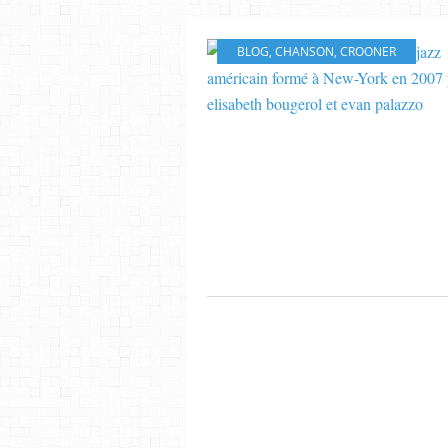
BLOG
,
CHANSON
,
CROONER