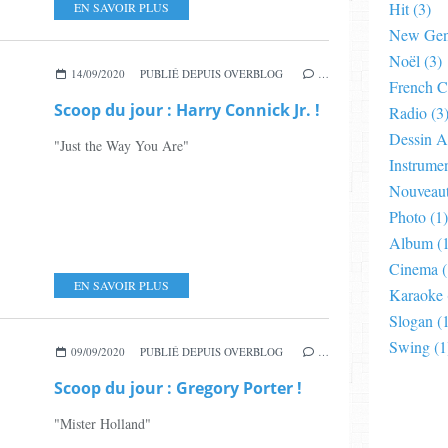
Hit
(3)
EN SAVOIR PLUS
New Gen
Noël
(3)
14/09/2020
PUBLIÉ DEPUIS OVERBLOG
…
French C
Scoop du jour : Harry Connick Jr. !
Radio
(3
Dessin 
"Just the Way You Are"
Instrumen
Nouveau
Photo
(1)
Album
(1
Cinema
(
EN SAVOIR PLUS
Karaoke
Slogan
(1
Swing
(1
09/09/2020
PUBLIÉ DEPUIS OVERBLOG
…
Scoop du jour : Gregory Porter !
"Mister Holland"