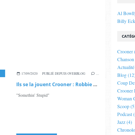
Al Bowll
Billy Eck
CATÉG
Crooner
Chanson
Actualité
17/09/2020
PUBLIÉ DEPUIS OVERBLOG
…
Blog
(12
Coup De
Ils se la jouent Crooner : Robbie Williams et Nicole Kidman
Crooner 
"Somethin' Stupid"
Woman C
Scoop
(5
Podcast
(
Jazz
(4)
Chronolo