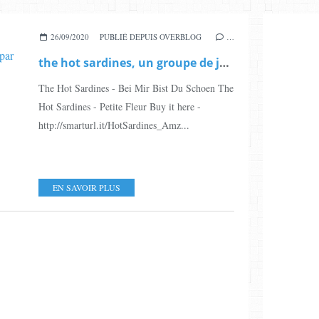
26/09/2020
PUBLIÉ DEPUIS OVERBLOG
…
the hot sardines, un groupe de jazz américain formé à New-York en 2007 par elisabeth bougerol et evan palazzo
The Hot Sardines - Bei Mir Bist Du Schoen The
Hot Sardines - Petite Fleur Buy it here -
http://smarturl.it/HotSardines_Amz...
EN SAVOIR PLUS