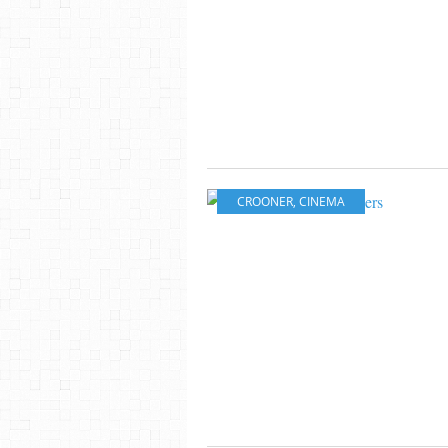
CROONER
,
CINEMA