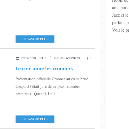
amateur d
Jazz et l
parfaits 
Voir le p
EN SAVOIR PLUS
17/09/2020
PUBLIÉ DEPUIS OVERBLOG
…
Le ciné aime les crooners
Présentation officielle Crooner au cœur brisé,
Gaspard s'était juré de ne plus retomber
amoureux. Quant à Lula,...
EN SAVOIR PLUS