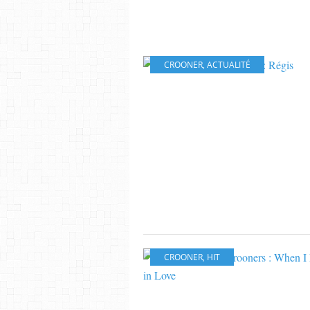
CROONER
,
ACTUALITÉ
CROONER
,
HIT