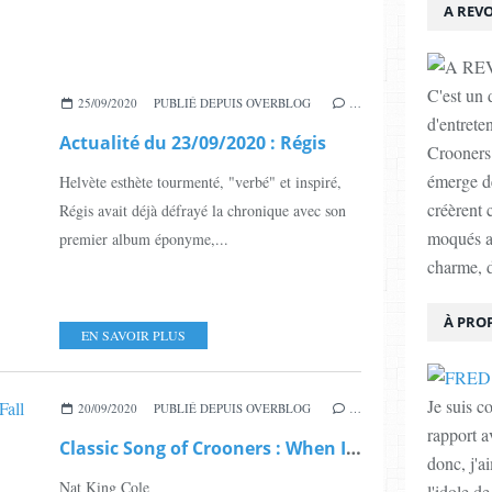
A REV
C'est un 
25/09/2020
PUBLIÉ DEPUIS OVERBLOG
…
d'entrete
Actualité du 23/09/2020 : Régis
Crooners.
émerge d
Helvète esthète tourmenté, "verbé" et inspiré,
créèrent 
Régis avait déjà défrayé la chronique avec son
moqués au
premier album éponyme,...
charme, d
À PRO
EN SAVOIR PLUS
Je suis c
20/09/2020
PUBLIÉ DEPUIS OVERBLOG
…
rapport a
Classic Song of Crooners : When I Fall in Love
donc, j'a
Nat King Cole
l'idole d