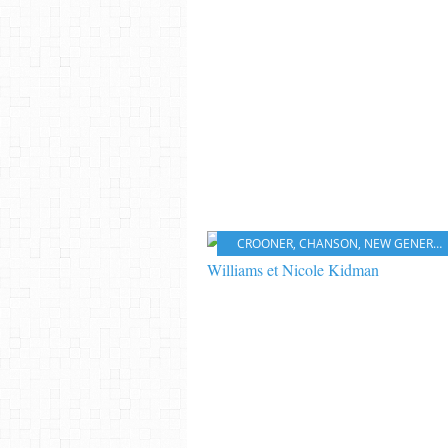
CROONER
,
CHANSON
,
NEW GENERATION