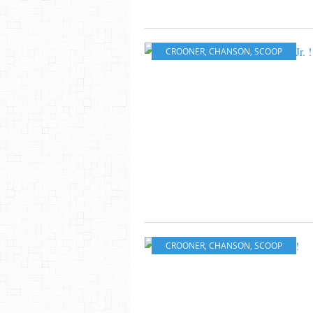
CROONER
,
CHANSON
,
SCOOP
CROONER
,
CHANSON
,
SCOOP