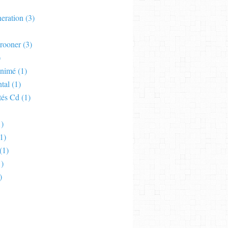
eration
(3)
rooner
(3)
)
Animé
(1)
tal
(1)
tés Cd
(1)
)
1)
(1)
)
)