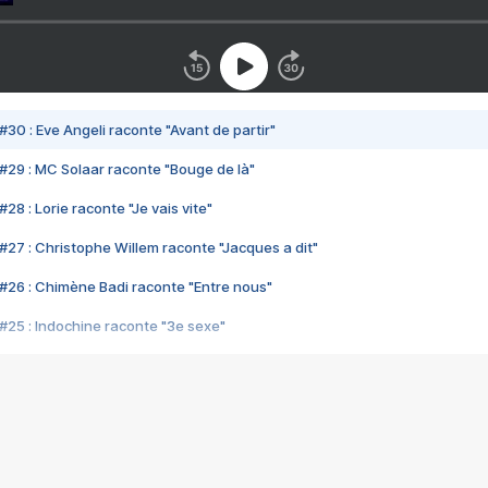
#30 : Eve Angeli raconte "Avant de partir"
#29 : MC Solaar raconte "Bouge de là"
28 : Lorie raconte "Je vais vite"
#27 : Christophe Willem raconte "Jacques a dit"
#26 : Chimène Badi raconte "Entre nous"
#25 : Indochine raconte "3e sexe"
#24 : Zaho raconte "C'est chelou"
#23 : Patrick Bruel raconte "Au café des délices"
#22 : Kyo raconte "Le chemin"
#21 : Nolwenn Leroy raconte "Cassé"